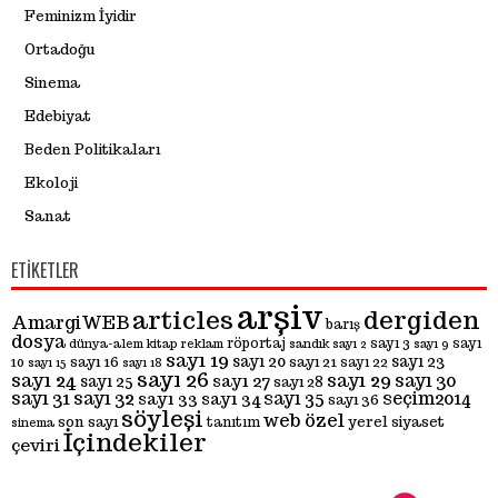
Feminizm İyidir
Ortadoğu
Sinema
Edebiyat
Beden Politikaları
Ekoloji
Sanat
ETIKETLER
arşiv
articles
dergiden
AmargiWEB
barış
dosya
röportaj
sayı 3
sayı
dünya-alem
kitap
reklam
sandık
sayı 2
sayı 9
sayı 19
sayı 20
sayı 23
sayı 16
sayı 21
10
sayı 22
sayı 15
sayı 18
sayı 26
sayı 24
sayı 29
sayı 30
sayı 27
sayı 25
sayı 28
sayı 31
sayı 32
sayı 35
seçim2014
sayı 33
sayı 34
sayı 36
söyleşi
web özel
son sayı
yerel siyaset
tanıtım
sinema
İçindekiler
çeviri