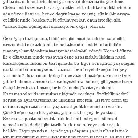
yıllarda, seksenlerin ikinci yarısı ve doksanlarda yazılmış.
Girişte eski yazıları biraraya getirmekle ilgili tereddütlerinden
söz ediyor Savran, bence doğru karar vermiş, çünkü bir araya
geldiklerinde, başka türlü görünüyorlar, onun istediği gibi,
“nesnelliğin ağırlığını tanımaya bir çağrı” olarak.
Özne/yapı tartışması, bildiğiniz gibi, maddecilik ile öznelcilik
arasındaki mücadelenin temel alanıdır- eskiden bu ikiliğe
materyalizm/idealizm tartışması tekabül ederdi. Nesnel dünya
ile o dünyanın içinde yaşayan özne arasındaki ilişkinin nasıl
kurulduğuna ilişkin bir tartışmadır bu: Eğer ben içinde yaşadığım
şartların bir ürünüysem, o zaman “ben” diyebileceğim bir şey
var mıdır? Bu sorunun kolay bir cevabı olmadığını, en az iki yüz
yıldır bulunamamasından anlayabiliriz- bulmuş gibi yapanların
da içi hiç rahat olmamıştır bu konuda (Dostoyevski’nin
Karamazoflar’da unutulmaz biçimde sorduğu “özgürlük nedir?”
sorusu da aynı tartışma ile ilişkilidir nitekim). Eski ve derin bir
sorudur, aynı zamanda, yaşamsal politik sonuçları vardır.
Çünkü eğer özgürlük yoksa, yapacak bir şey de yoktur.
Sonradan postmodernist “ruh hali”ni besleyen “bilimsel
sosyalizm”in dediği gibi: tarih ilerler ve nereye gideceği de
bellidir. Diğer yandan, “içinde yaşadığımız şartlar”ı anlamak
için kurduğumuz düzenlilikler vehimlerden ibaretse, aslında bir