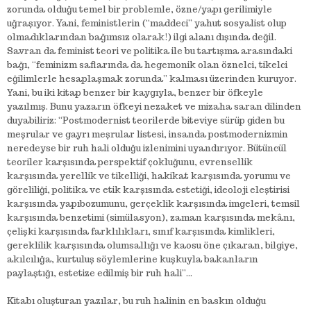
zorunda olduğu temel bir problemle, özne/yapı gerilimiyle
uğraşıyor. Yani, feministlerin (“maddeci” yahut sosyalist olup
olmadıklarından bağımsız olarak!) ilgi alanı dışında değil.
Savran da feminist teori ve politika ile bu tartışma arasındaki
bağı, “feminizm saflarında da hegemonik olan öznelci, tikelci
eğilimlerle hesaplaşmak zorunda” kalması üzerinden kuruyor.
Yani, bu iki kitap benzer bir kaygıyla, benzer bir öfkeyle
yazılmış. Bunu yazarın öfkeyi nezaket ve mizaha saran dilinden
duyabiliriz: “Postmodernist teorilerde biteviye sürüp giden bu
meşrular ve gayrı meşrular listesi, insanda postmodernizmin
neredeyse bir ruh hali olduğu izlenimini uyandırıyor. Bütüncül
teoriler karşısında perspektif çokluğunu, evrensellik
karşısında yerellik ve tikelliği, hakikat karşısında yorumu ve
göreliliği, politika ve etik karşısında estetiği, ideoloji eleştirisi
karşısında yapıbozumunu, gerçeklik karşısında imgeleri, temsil
karşısında benzetimi (simülasyon), zaman karşısında mekânı,
çelişki karşısında farklılıkları, sınıf karşısında kimlikleri,
gereklilik karşısında olumsallığı ve kaosu öne çıkaran, bilgiye,
akılcılığa, kurtuluş söylemlerine kuşkuyla bakanların
paylaştığı, estetize edilmiş bir ruh hali”…
Kitabı oluşturan yazılar, bu ruh halinin en baskın olduğu