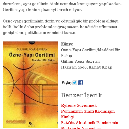
dururken, aynı gerilimin öteki ucundan konuşuyor: yapılardan.
Gerilimi yapı lehine çözmeyi tercih ediyor.
Özne-yapı geriliminin derin ve çözümü güç bir problem olduğu
belli- belki de bu problemle uğraşmanın kendisidir ufkumuzu
genişleten, politikanın zeminini kuran.
Künye
Özne-Yapı Gerilimi/Maddeci Bir
Bakış
Gülnur Acar Savran
Haziran 2006, Kanat Kitap
Benzer İçerik
Eyleme Güvenmek
Feminizmin Sınıfı Kadınlığın
Kimliği
Batı’da Akademik Feminizmin
Müdahale Arayışları