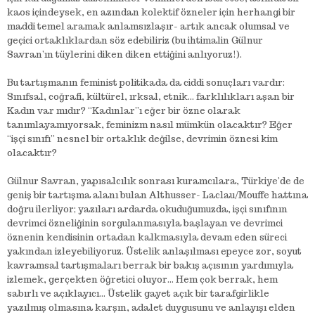
kaos içindeysek, en azından kolektif özneler için herhangi bir
maddi temel aramak anlamsızlaşır- artık ancak olumsal ve
geçici ortaklıklardan söz edebiliriz (bu ihtimalin Gülnur
Savran’ın tüylerini diken diken ettiğini anlıyoruz!).
Bu tartışmanın feminist politikada da ciddi sonuçları vardır:
Sınıfsal, coğrafi, kültürel, ırksal, etnik… farklılıkları aşan bir
Kadın var mıdır? “Kadınlar”ı eğer bir özne olarak
tanımlayamıyorsak, feminizm nasıl mümkün olacaktır? Eğer
“işçi sınıfı” nesnel bir ortaklık değilse, devrimin öznesi kim
olacaktır?
Gülnur Savran, yapısalcılık sonrası kuramcılara, Türkiye’de de
geniş bir tartışma alanı bulan Althusser- Laclau/Mouffe hattına
doğru ilerliyor; yazıları ardarda okuduğumuzda, işçi sınıfının
devrimci özneliğinin sorgulanmasıyla başlayan ve devrimci
öznenin kendisinin ortadan kalkmasıyla devam eden süreci
yakından izleyebiliyoruz. Üstelik anlaşılması epeyce zor, soyut
kavramsal tartışmaları berrak bir bakış açısının yardımıyla
izlemek, gerçekten öğretici oluyor… Hem çok berrak, hem
sabırlı ve açıklayıcı… Üstelik gayet açık bir tarafgirlikle
yazılmış olmasına karşın, adalet duygusunu ve anlayışı elden