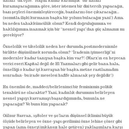
anlatı” da öyle. “Hayat kadar karmaşık” bir anlatı
kuramayacağımıza göre, ister istemez bir dizi tercih yapacağız,
bazı şeyleri önemsizleştireceğiz, bazılarını öne çıkaracağız…
(somutla ilişki kurmanın başka bir yolunu bulacağız yani!) Ama
bu neden tahakkümcülük olsun? Kendi doğruluğumuza ve
haklılığımıza inanmak için bir “nesnel yapı”dan güç almamız mı
gerekiyor?
Öznelcilik ve tikelcilik neden her durumda postmodernizmle
birlikte düşünülmek zorunda olsun? “İradenin iyimserliği”ni
modernler kadar tanıyan başka kim var?! (Marx’ın en heyecan
verici eseri Kapital değil de El Yazmaları gibi gelir bana hala,
öznelliği o kadar iyi kavrayan bir başka metne rastlamadım
sonradan- bu irade meselesi hafife alınacak şey değildir!)
En önemlisi de, maddeci/belirlenimci bir feminizmin politik
tezahürü ne olacaktır? Yani, kadınlık durumunu belirleyen
nesnel yapıyı kavramayı başardığımızda, bununla ne
yapacağız? Ve bunu kim yapacak?
Gülnur Savran, 1980ler ve 90’ların düşünsel iklimini büyük
ölçüde belirleyen ve özne-yapı gerilimini özne lehine çözer gibi
yapan (ama özneyi imkânsız hale getiren) yaklaşımlara karşı