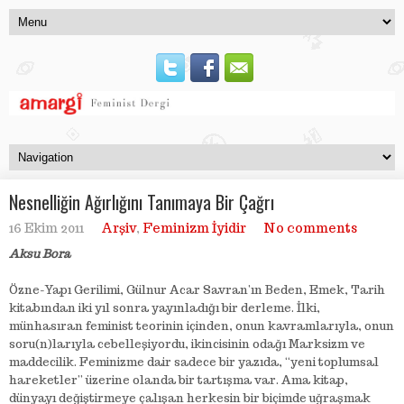
Nesnelliğin Ağırlığını Tanımaya Bir Çağrı
16 Ekim 2011
Arşiv
,
Feminizm İyidir
No comments
Aksu Bora
Özne-Yapı Gerilimi, Gülnur Acar Savran’ın Beden, Emek, Tarih
kitabından iki yıl sonra yayınladığı bir derleme. İlki,
münhasıran feminist teorinin içinden, onun kavramlarıyla, onun
soru(n)larıyla cebelleşiyordu, ikincisinin odağı Marksizm ve
maddecilik. Feminizme dair sadece bir yazıda, “yeni toplumsal
hareketler” üzerine olanda bir tartışma var. Ama kitap,
dünyayı değiştirmeye çalışan herkesin bir biçimde uğraşmak