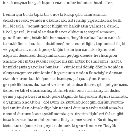
bırakmayan bir yaklaşımı var- ender bulunan hasletler.
Benim için bu da tıpkı bir önceki kitap gibi, uzun zaman
didiklenecek, yeniden okunacak, altı çizilip yıpratılacak belli
ki… Mesela, “somut gerçekliğin ve hakikatin yalnızca öznel,
tikel, yerel, kısmi olandan ibaret olduğuna; soyutlamanın,
genellemenin, bütünlük kurmanın, ‘büyük anlatı’ların ancak
tahakkümcü, baskıcı olabileceğine; nesnelliğin, toplumsal ilişki
ve yapıların, maddi gerçekliğin bizim için ancak söylemsel,
algısal, düşünsel dolayımlardan geçtiği ölçüde herhangi bir
anlam-önem taşıyabileceğine ilişkin artık kesinleşmiş, hatta
kemikleşmiş yargılar bunlar…” cümlesini dönüp dönüp yeniden
okuyacağım ve cümlenin ilk yarısının neden ikincisiyle devam
etmek zorunda olduğunu anlamaya çalışacağım. Somut
gerçeklik bana da öznel ve tikel olandan ibaret gibi geliyor ama
öznel ve tikel olanı anlayabilmek için onu sarmalayan daha
geniş yapıya başvurmak gerektiğini de biliyorum. Aynı zamanda,
o yapının ancak bir “dolayım”la kurulabileceğini düşünüyorum-
işçi sınıfından olmak diye bir nesnel durum vardır tabii ama bu
nesnel durumu kavrayabilmemiz için, üretim ilişkileri falan gibi
bazı kavramların dolayımına ihtiyacımız vardır. Bu dolayım
bizim kurduğumuz bir şeydir, demek ki genelleme ve “büyük