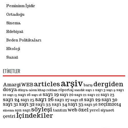
Feminizm İyidir
Ortadoğu
Sinema
Edebiyat
Beden Politikaları
Ekoloji
Sanat
ETIKETLER
arşiv
articles
dergiden
AmargiWEB
barış
dosya
röportaj
sayı 3
sayı
dünya-alem
kitap
reklam
sandık
sayı 2
sayı 9
sayı 19
sayı 20
sayı 23
sayı 16
sayı 21
10
sayı 22
sayı 15
sayı 18
sayı 26
sayı 24
sayı 29
sayı 30
sayı 27
sayı 25
sayı 28
sayı 31
sayı 32
sayı 35
seçim2014
sayı 33
sayı 34
sayı 36
söyleşi
web özel
son sayı
yerel siyaset
tanıtım
sinema
İçindekiler
çeviri